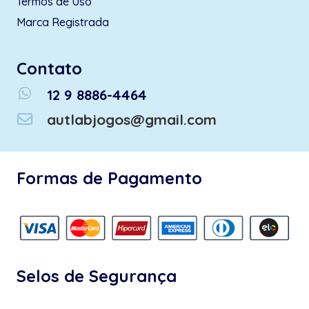
Termos de Uso
Marca Registrada
Contato
whatsapp
12 9 8886-4464
autlabjogos@gmail.com
Formas de Pagamento
Selos de Segurança