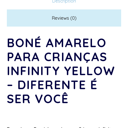
Description
Diferente
é
Reviews (0)
ser
você
BONÉ AMARELO
quantity
PARA CRIANÇAS
INFINITY YELLOW
– DIFERENTE É
SER VOCÊ