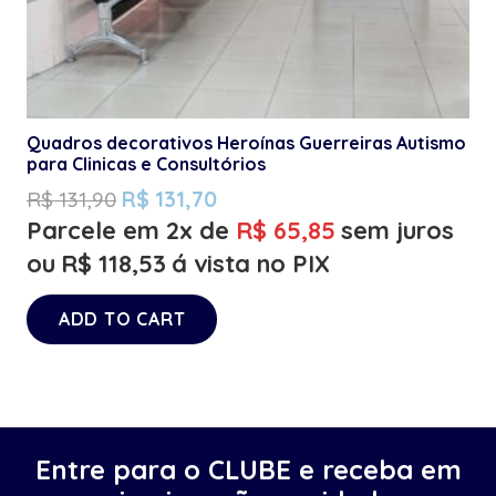
Quadros decorativos Heroínas Guerreiras Autismo
para Clinicas e Consultórios
R$
131,90
R$
131,70
Parcele em 2x de
R$
65,85
sem juros
ou
R$
118,53
á vista no PIX
ADD TO CART
Entre para o CLUBE e receba em