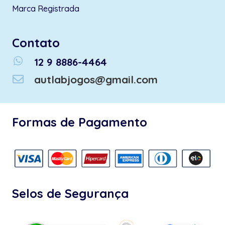
Marca Registrada
Contato
whatsapp
12 9 8886-4464
autlabjogos@gmail.com
Formas de Pagamento
Selos de Segurança