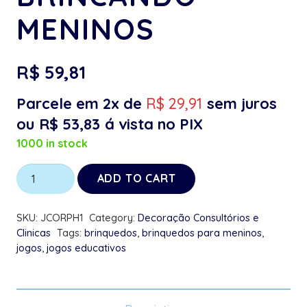
MENINOS
R$
59,81
Parcele em 2x de
R$
29,91
sem juros
ou
R$
53,83
á vista no PIX
1000 in stock
Jogo
ADD TO CART
do
Corpo
SKU:
JCORPH1
Category:
Decoração Consultórios e
Humano
Clinicas
Tags:
brinquedos
,
brinquedos para meninos
,
jogos
,
jogos educativos
Aprenda
Brincando
Meninos
quantity