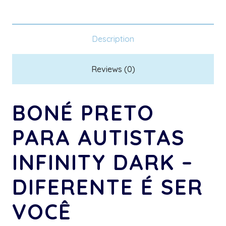
Infinity
Dark
-
Description
Diferente
é
Reviews (0)
ser
você
BONÉ PRETO
quantity
PARA AUTISTAS
INFINITY DARK –
DIFERENTE É SER
VOCÊ