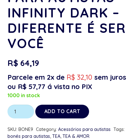
INFINITY DARK –
DIFERENTE É SER
VOCÊ
R$
64,19
Parcele em 2x de
R$
32,10
sem juros
ou
R$
57,77
á vista no PIX
1000 in stock
Boné
ADD TO CART
Preto
para
SKU:
BONE9
Category:
Acessórios para autistas
Tags:
Autistas
bonés para autistas
,
TEA
,
TEA & AMOR