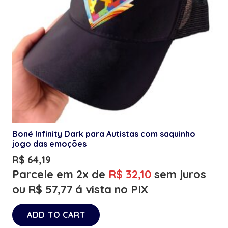
Boné Infinity Dark para Autistas com saquinho
jogo das emoções
R$
64,19
Parcele em 2x de
R$
32,10
sem juros
ou
R$
57,77
á vista no PIX
ADD TO CART