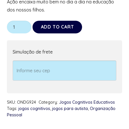
Ação encaixa muito bem no dia a dia na educação
dos nossos filhos.
Jogo
ADD TO CART
Cognitivo
Plus
de
Simulação de frete
Organização
Pessoal
Autistas
em
Ação
quantity
SKU:
ONDG924
Category:
Jogos Cognitivos Educativos
Tags:
jogos cognitivos
,
jogos para autista
,
Organização
Pessoal