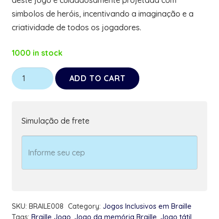
simbolos de heróis, incentivando a imaginação e a
criatividade de todos os jogadores.
1000 in stock
Jogo
ADD TO CART
da
Memória
10
Simulação de frete
pares
Tátil
Acessibilidade
Super
Heróis
quantity
SKU:
BRAILE008
Category:
Jogos Inclusivos em Braille
Tags:
Braille Jogo
,
Jogo da memória Braille
,
Jogo tátil