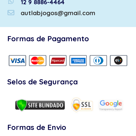
whatsapp
12 9 8886-4464
autlabjogos@gmail.com
Formas de Pagamento
Selos de Segurança
Formas de Envio