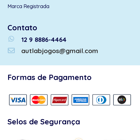
Marca Registrada
Contato
whatsapp
12 9 8886-4464
autlabjogos@gmail.com
Formas de Pagamento
Selos de Segurança