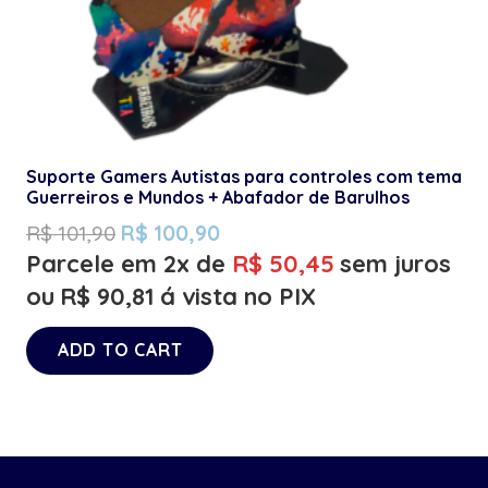
Suporte Gamers Autistas para controles com tema
Guerreiros e Mundos + Abafador de Barulhos
R$
101,90
R$
100,90
Parcele em 2x de
R$
50,45
sem juros
ou
R$
90,81
á vista no PIX
ADD TO CART