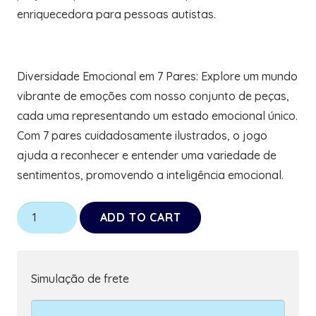
enriquecedora para pessoas autistas.
Diversidade Emocional em 7 Pares: Explore um mundo
vibrante de emoções com nosso conjunto de peças,
cada uma representando um estado emocional único.
Com 7 pares cuidadosamente ilustrados, o jogo
ajuda a reconhecer e entender uma variedade de
sentimentos, promovendo a inteligência emocional.
Jogo
ADD TO CART
da
Memória
Emoções
Simulação de frete
de
7