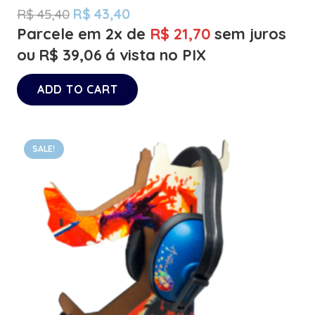
R$
45,40
R$
43,40
Parcele em 2x de
R$
21,70
sem juros
ou
R$
39,06
á vista no PIX
ADD TO CART
SALE!