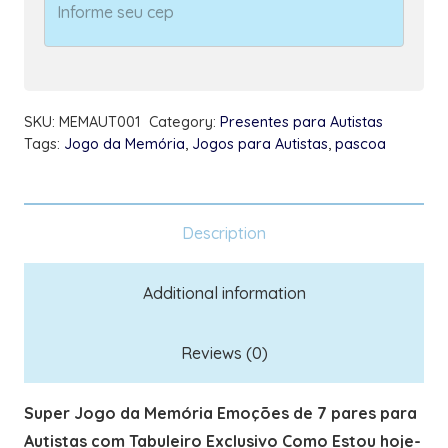
pares
para
Autistas
com
SKU:
MEMAUT001
Category:
Presentes para Autistas
Tabuleiro
Tags:
Jogo da Memória
,
Jogos para Autistas
,
pascoa
Como
Estou
hoje
Description
quantity
Additional information
Reviews (0)
Super Jogo da Memória Emoções de 7 pares para
Autistas com Tabuleiro Exclusivo Como Estou hoje-