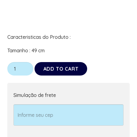
Caracteristicas do Produto :
Tamanho : 49 cm
Kit
ADD TO CART
2
Cordões
de
Simulação de frete
Identificação
Quebra-
Cabeça
para
Autistas