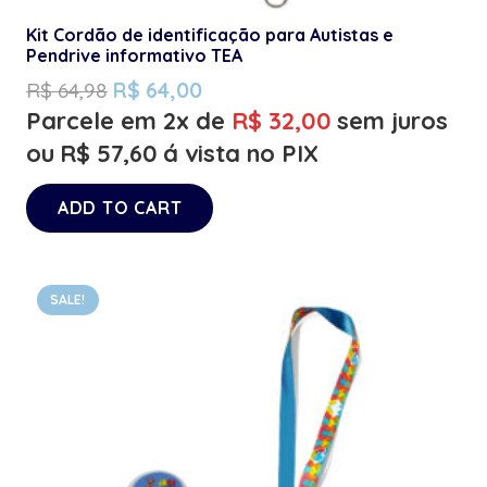
Kit Cordão de identificação para Autistas e
Pendrive informativo TEA
R$
64,98
R$
64,00
Parcele em 2x de
R$
32,00
sem juros
ou
R$
57,60
á vista no PIX
ADD TO CART
SALE!