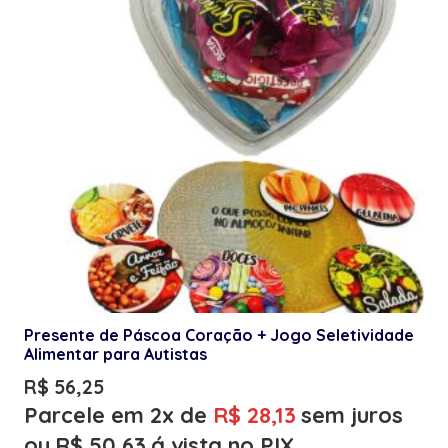
Presente de Páscoa Coração + Jogo Seletividade
Alimentar para Autistas
R$
56,25
Parcele em 2x de
R$
28,13
sem juros
ou
R$
50,63
á vista no PIX