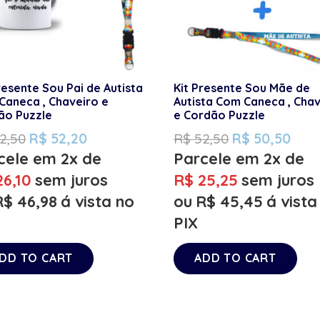
resente Sou Pai de Autista
Kit Presente Sou Mãe de
Caneca , Chaveiro e
Autista Com Caneca , Cha
ão Puzzle
e Cordão Puzzle
2,50
R$
52,20
R$
52,50
R$
50,50
cele em 2x de
Parcele em 2x de
6,10
sem juros
R$
25,25
sem juros
R$
46,98
á vista no
ou
R$
45,45
á vista
PIX
DD TO CART
ADD TO CART