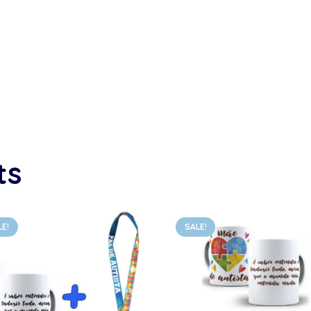
ts
LE!
SALE!