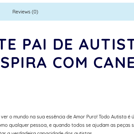
quantity
Reviews (0)
TE PAI DE AUTIS
NSPIRA COM CAN
 ver o mundo na sua essência de Amor Puro! Todo Autista é 
mo qualquer pessoa, e quando todos se ajudam as peças se 
itar a verdadeira capacidade dos autistas.