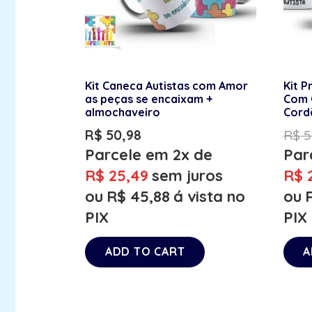
Kit Caneca Autistas com Amor
Kit P
as peças se encaixam +
Com 
almochaveiro
Cord
R$
50,98
R$
5
Parcele em 2x de
Par
R$
25,49
sem juros
R$
2
ou
R$
45,88
á vista no
ou
PIX
PIX
ADD TO CART
A