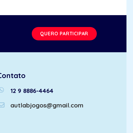
QUERO PARTICIPAR
Contato
atsapp
12 9 8886-4464
autlabjogos@gmail.com