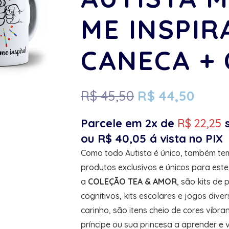
ME INSPIR
CANECA +
R$
45,50
R$
44,50
Parcele em 2x de
R$
22,25
ou
R$
40,05
á vista no PIX
Como todo Autista é único, também tem
produtos exclusivos e únicos para este
a
COLEÇÃO TEA & AMOR
, são kits de
cognitivos, kits escolares e jogos div
carinho, são itens cheio de cores vibr
príncipe ou sua princesa a aprender e