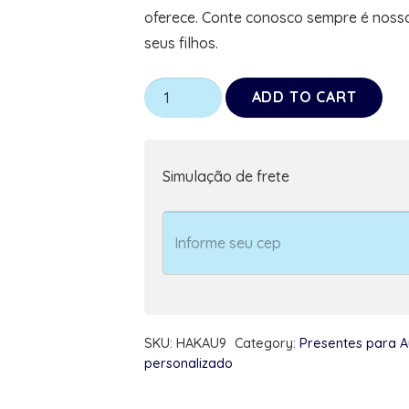
oferece. Conte conosco sempre é noss
seus filhos.
Kit
ADD TO CART
Presente
Pai
de
Simulação de frete
Autista
Meu
filho
me
Inspira
com
SKU:
HAKAU9
Category:
Presentes para A
Caneca
personalizado
+
Chaveiro