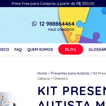
Frete Free para Compras a partir de R$ 300,00
12 988864464
whatsapp
FALE CONOSCO!
BLOG
OSCO
FAQ
QUEM SOMOS
GLOSSÁR
Home
/
Presentes para Autistas
/ Kit Pres
Caneca + Chaveiro
KIT PRESE
AUTISTA M