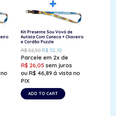
Kit Presente Sou Vovó de
veiro
Autista Com Caneca + Chaveiro
e Cordão Puzzle
R$
52,50
R$
52,10
Parcele em 2x de
R$
26,05
sem juros
 no
ou
R$
46,89
á vista no
PIX
ADD TO CART