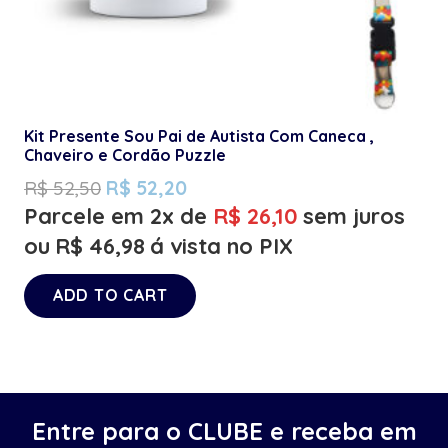
Kit Presente Sou Pai de Autista Com Caneca ,
Chaveiro e Cordão Puzzle
R$
52,50
R$
52,20
Parcele em 2x de
R$
26,10
sem juros
ou
R$
46,98
á vista no PIX
ADD TO CART
Entre para o CLUBE e receba em