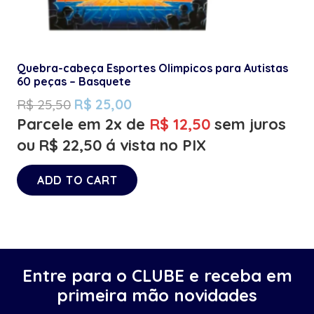
Quebra-cabeça Esportes Olimpicos para Autistas
60 peças – Basquete
R$
25,50
R$
25,00
Parcele em 2x de
R$
12,50
sem juros
ou
R$
22,50
á vista no PIX
ADD TO CART
Entre para o CLUBE e receba em
primeira mão novidades