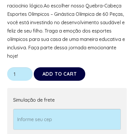
raciocínio lógico.Ao escolher nosso Quebra-Cabeça
Esportes Olímpicos – Ginástica Olímpica de 60 Peças,
você está investindo no desenvolvimento saudável e
feliz de seu filho. Traga a emoção dos esportes
olímpicos para sua casa de uma maneira educativa e
inclusiva. Faça parte dessa jornada emocionante
hoje!
Quebra-
ADD TO CART
cabeça
Esportes
Olimpicos
Simulação de frete
para
Autistas
60
peças