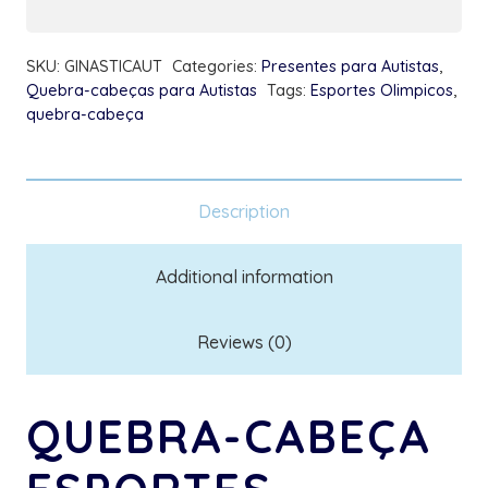
-
Ginastica
SKU:
GINASTICAUT
Categories:
Presentes para Autistas
,
Olimpica
Quebra-cabeças para Autistas
Tags:
Esportes Olimpicos
,
quantity
quebra-cabeça
Description
Additional information
Reviews (0)
QUEBRA-CABEÇA