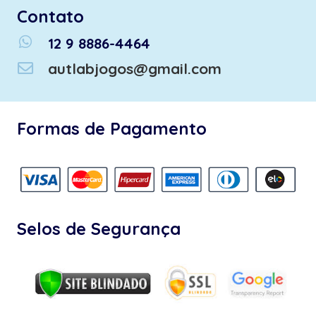
Contato
whatsapp
12 9 8886-4464
autlabjogos@gmail.com
Formas de Pagamento
Selos de Segurança