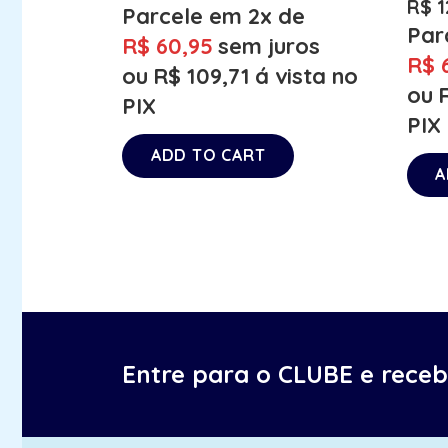
R$
1
Parcele em 2x de
Par
R$
60,95
sem juros
R$
6
ou
R$
109,71
á vista no
ou
PIX
PIX
ADD TO CART
A
Entre para o CLUBE e rece