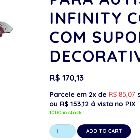
INFINITY 
COM SUPO
DECORATI
R$
170,13
Parcele em 2x de
R$
85,07
ou
R$
153,12
á vista no PIX
1000 in stock
Abafador
ADD TO CART
de