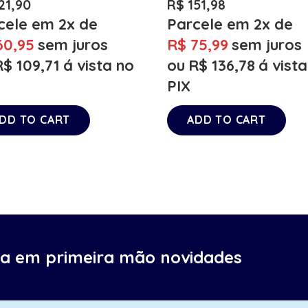
21,90
R$
151,98
cele em 2x de
Parcele em 2x de
0,95
sem juros
R$
75,99
sem juros
R$
109,71
á vista no
ou
R$
136,78
á vist
PIX
DD TO CART
ADD TO CART
ba em primeira mão novidades