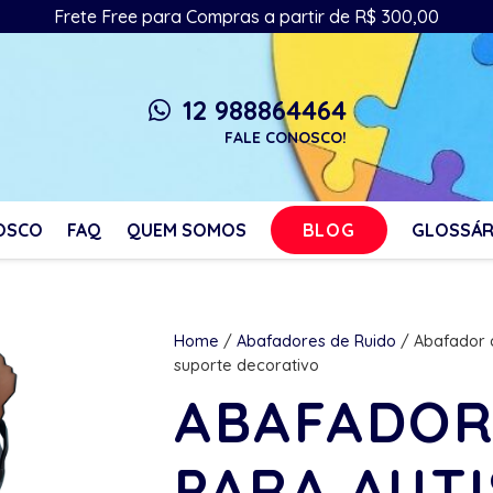
Frete Free para Compras a partir de R$ 300,00
12 988864464
whatsapp
FALE CONOSCO!
BLOG
OSCO
FAQ
QUEM SOMOS
GLOSSÁR
Home
/
Abafadores de Ruido
/ Abafador d
suporte decorativo
ABAFADOR
PARA AUT