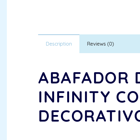
Description
Reviews (0)
ABAFADOR D
INFINITY C
DECORATIV