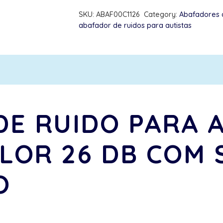
Ruido
SKU:
ABAF00C1126
Category:
Abafadores 
para
abafador de ruidos para autistas
Autistas
Infinity
Color
26
DB
com
E RUIDO PARA 
suporte
decorativo
OLOR 26 DB COM
quantity
O