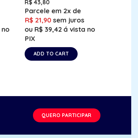
R$
43,80
Parcele em 2x de
R$
21,90
sem juros
a no
ou
R$
39,42
á vista no
PIX
ADD TO CART
QUERO PARTICIPAR