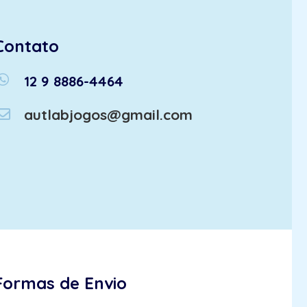
Contato
atsapp
12 9 8886-4464
autlabjogos@gmail.com
Formas de Envio