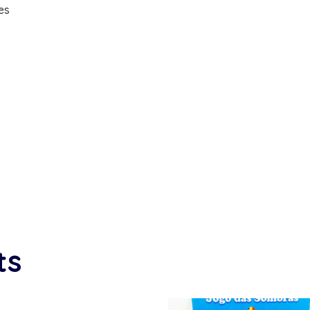
es
ts