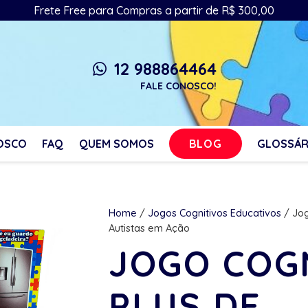
Frete Free para Compras a partir de R$ 300,00
12 988864464
whatsapp
FALE CONOSCO!
BLOG
OSCO
FAQ
QUEM SOMOS
GLOSSÁR
Home
/
Jogos Cognitivos Educativos
/ Jog
Autistas em Ação
JOGO COG
PLUS DE