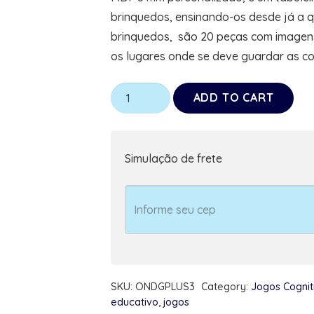
brinquedos, ensinando-os desde já a 
brinquedos, são 20 peças com imagens
os lugares onde se deve guardar as co
Jogo
ADD TO CART
Cognitivo
Plus
de
Simulação de frete
Organização
Pessoal
Autistas
em
Ação
quantity
SKU:
ONDGPLUS3
Category:
Jogos Cognit
educativo
,
jogos