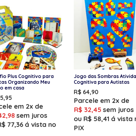
io Plus Cognitivo para
Jogo das Sombras Ativid
stas Organizando Meu
Cognitiva para Autistas
o em casa
R$
64,90
5,95
Parcele em 2x de
cele em 2x de
R$
32,45
sem juros
2,98
sem juros
ou
R$
58,41
á vista
R$
77,36
á vista no
PIX