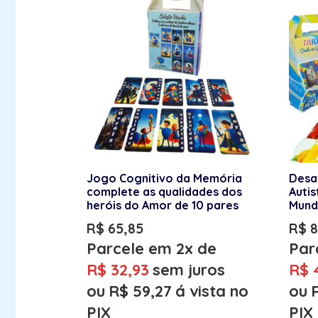
Jogo Cognitivo da Memória
Desaf
complete as qualidades dos
Auti
heróis do Amor de 10 pares
Mund
R$
65,85
R$
8
Parcele em 2x de
Par
R$
32,93
sem juros
R$
4
ou
R$
59,27
á vista no
ou
PIX
PIX