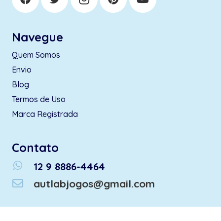
Navegue
Quem Somos
Envio
Blog
Termos de Uso
Marca Registrada
Contato
whatsapp
12 9 8886-4464
autlabjogos@gmail.com