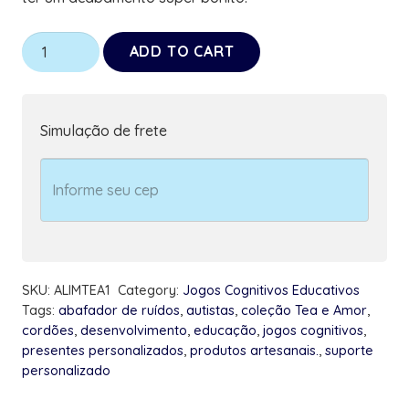
Jogo
ADD TO CART
de
alimentação
Seletividade
Simulação de frete
alimentar
para
Autistas
quantity
SKU:
ALIMTEA1
Category:
Jogos Cognitivos Educativos
Tags:
abafador de ruídos
,
autistas
,
coleção Tea e Amor
,
cordões
,
desenvolvimento
,
educação
,
jogos cognitivos
,
presentes personalizados
,
produtos artesanais.
,
suporte
personalizado