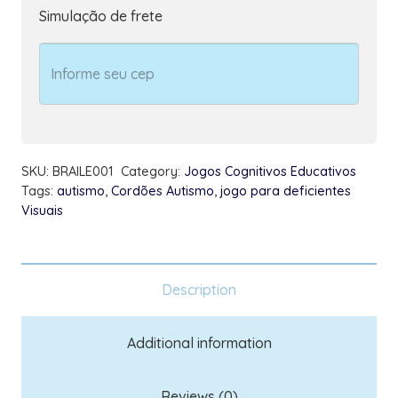
de
Simulação de frete
6
pares
inclusivo
com
acessibilidade
em
SKU:
BRAILE001
Category:
Jogos Cognitivos Educativos
Braille
Tags:
autismo
,
Cordões Autismo
,
jogo para deficientes
quantity
Visuais
Description
Additional information
Reviews (0)