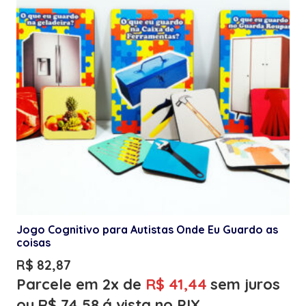
Jogo Cognitivo para Autistas Onde Eu Guardo as
coisas
R$
82,87
Parcele em 2x de
R$
41,44
sem juros
ou
R$
74,58
á vista no PIX