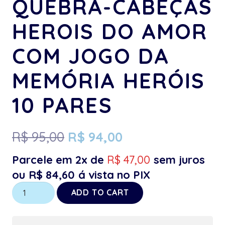
QUEBRA-CABEÇAS
HEROIS DO AMOR
COM JOGO DA
MEMÓRIA HERÓIS
10 PARES
R$
95,00
R$
94,00
Parcele em 2x de
R$
47,00
sem juros
ou
R$
84,60
á vista no PIX
Kit
ADD TO CART
Coleção
3