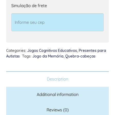
Quebra-
Simulação de frete
cabeças
Herois
do
Amor
com
Jogo
Categories:
Jogos Cognitivos Educativos
,
Presentes para
da
Autistas
Tags:
Jogo da Memória
,
Quebra-cabeças
Memória
heróis
10
Description
pares
quantity
Additional information
Reviews (0)