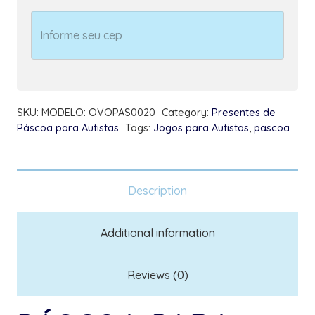
da
Alimentação
12
peças
+
Chocolates
SKU:
MODELO: OVOPAS0020
Category:
Presentes de
quantity
Páscoa para Autistas
Tags:
Jogos para Autistas
,
pascoa
Description
Additional information
Reviews (0)