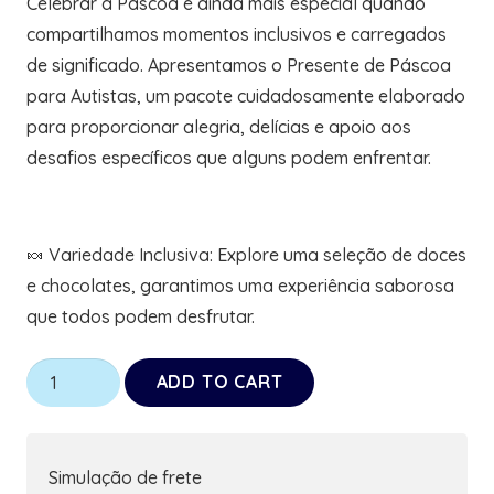
Celebrar a Páscoa é ainda mais especial quando
compartilhamos momentos inclusivos e carregados
de significado. Apresentamos o Presente de Páscoa
para Autistas, um pacote cuidadosamente elaborado
para proporcionar alegria, delícias e apoio aos
desafios específicos que alguns podem enfrentar.
🍬 Variedade Inclusiva: Explore uma seleção de doces
e chocolates, garantimos uma experiência saborosa
que todos podem desfrutar.
Páscoa
ADD TO CART
para
Autistas
Jogo
Simulação de frete