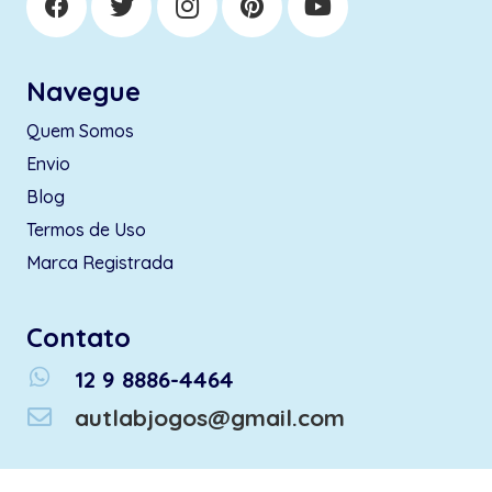
Navegue
Quem Somos
Envio
Blog
Termos de Uso
Marca Registrada
Contato
whatsapp
12 9 8886-4464
autlabjogos@gmail.com