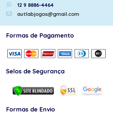
whatsapp
12 9 8886-4464
autlabjogos@gmail.com
Formas de Pagamento
Selos de Segurança
Formas de Envio