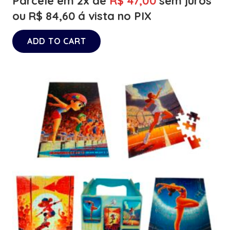
Parcele em 2x de
R$
47,00
sem juros
ou
R$
84,60
á vista no PIX
ADD TO CART