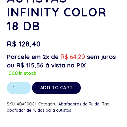
INFINITY COLOR
18 DB
R$
128,40
Parcele em 2x de
R$
64,20
sem juros
ou
R$
115,56
á vista no PIX
1000 in stock
Suporte
ADD TO CART
e
Abafador
SKU:
ABAF00C1
Category:
Abafadores de Ruido
Tag:
de
abafador de ruidos para autistas
Ruido
para