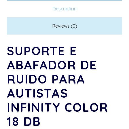
Autistas
Description
Infinity
Color
Reviews (0)
18
DB
SUPORTE E
quantity
ABAFADOR DE
RUIDO PARA
AUTISTAS
INFINITY COLOR
18 DB