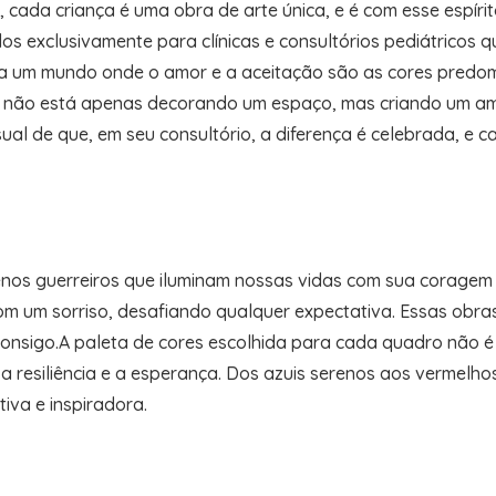
, cada criança é uma obra de arte única, e é com esse espí
os exclusivamente para clínicas e consultórios pediátricos 
ra um mundo onde o amor e a aceitação são as cores predo
não está apenas decorando um espaço, mas criando um ambi
l de que, em seu consultório, a diferença é celebrada, e c
guerreiros que iluminam nossas vidas com sua coragem e a
om um sorriso, desafiando qualquer expectativa. Essas obra
consigo.A paleta de cores escolhida para cada quadro não é
 a resiliência e a esperança. Dos azuis serenos aos vermelho
iva e inspiradora.