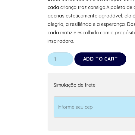
cada criança traz consigo.A paleta de
apenas esteticamente agradável; ela é
alegria, a resiliência e a esperança. D
cada matiz é escolhido com o propósit
inspiradora.
Quadro
ADD TO CART
Decorativo
Autismo
Herói
Simulação de frete
da
Bondade
para
Clinicas
e
consultórios