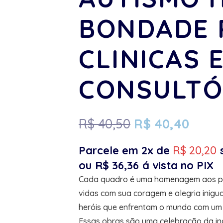
BONDADE 
CLINICAS 
CONSULTÓ
R$
40,50
R$
40,40
Parcele em 2x de
R$
20,20
ou
R$
36,36
á vista no PIX
Cada quadro é uma homenagem aos pe
vidas com sua coragem e alegria inigua
heróis que enfrentam o mundo com um s
Essas obras são uma celebração da ind