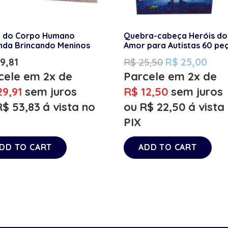
 do Corpo Humano
Quebra-cabeça Heróis do
nda Brincando Meninos
Amor para Autistas 60 pe
9,81
R$
25,50
R$
25,00
cele em 2x de
Parcele em 2x de
9,91
sem juros
R$
12,50
sem juros
R$
53,83
á vista no
ou
R$
22,50
á vista
PIX
DD TO CART
ADD TO CART