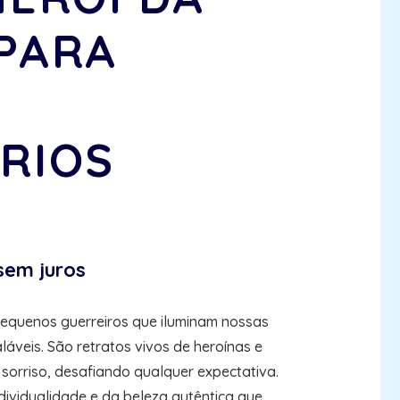
PARA
E
RIOS
sem juros
quenos guerreiros que iluminam nossas
láveis. São retratos vivos de heroínas e
orriso, desafiando qualquer expectativa.
ividualidade e da beleza autêntica que