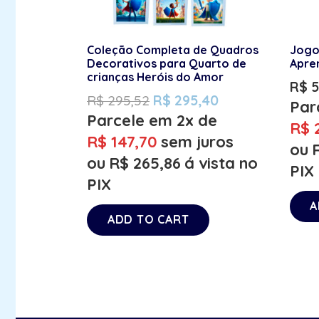
Coleção Completa de Quadros
Jogo
Decorativos para Quarto de
Apre
crianças Heróis do Amor
R$
5
R$
295,52
R$
295,40
Par
Parcele em 2x de
R$
2
R$
147,70
sem juros
ou
ou
R$
265,86
á vista no
PIX
PIX
A
ADD TO CART