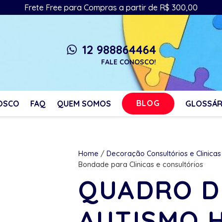
Frete Free para Compras a partir de R$ 300,00
12 988864464
whatsapp
FALE CONOSCO!
BLOG
OSCO
FAQ
QUEM SOMOS
GLOSSÁR
Home
/
Decoração Consultórios e Clinicas
Bondade para Clinicas e consultórios
QUADRO D
AUTISMO 