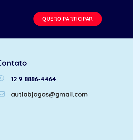
QUERO PARTICIPAR
Contato
atsapp
12 9 8886-4464
autlabjogos@gmail.com