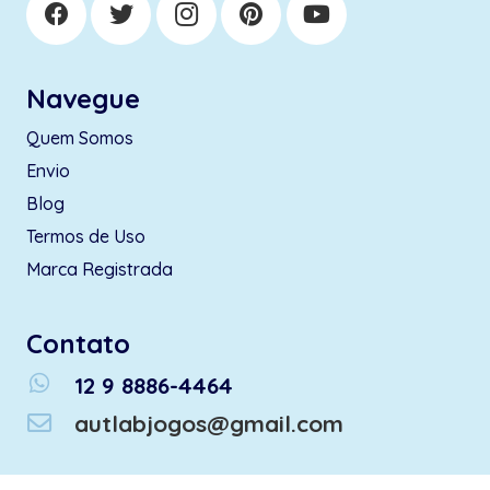
Navegue
Quem Somos
Envio
Blog
Termos de Uso
Marca Registrada
Contato
whatsapp
12 9 8886-4464
autlabjogos@gmail.com