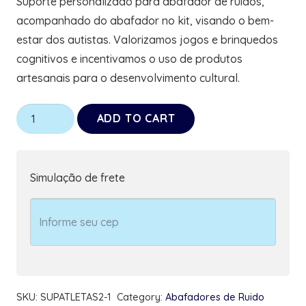
Suporte personalizado para abafador de ruídos,
acompanhado do abafador no kit, visando o bem-
estar dos autistas. Valorizamos jogos e brinquedos
cognitivos e incentivamos o uso de produtos
artesanais para o desenvolvimento cultural.
Suporte
ADD TO CART
de
Abafador
de
Simulação de frete
Ruido
para
Autistas
+
Abafador
de
SKU:
SUPATLETAS2-1
Category:
Abafadores de Ruido
Ruido