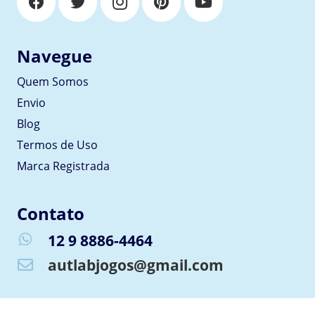
Navegue
Quem Somos
Envio
Blog
Termos de Uso
Marca Registrada
Contato
12 9 8886-4464
whatsapp
autlabjogos@gmail.com